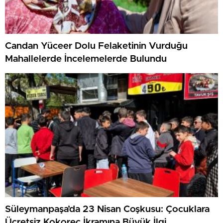
Candan Yüceer Dolu Felaketinin Vurduğu
Mahallelerde İncelemelerde Bulundu
Süleymanpaşa’da 23 Nisan Coşkusu: Çocuklara
Ücretsiz Kokoreç İkramına Büyük İlgi