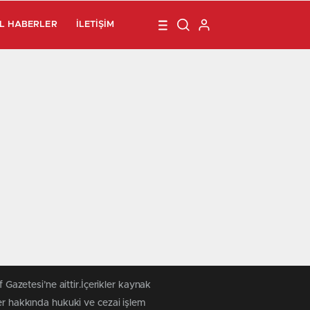
L HABERLER
İLETIŞIM
 Gazetesi’ne aittir.İçerikler kaynak
ler hakkında hukuki ve cezai işlem