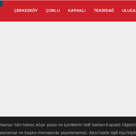
ÇERKEZKÖY
ÇORLU
KAPAKLI
TEKIRDAĞ
ULUSA
lanan tüm haber, köşe yazısı ve içeriklerin telif hakları Kapaklı Objektif
alanamaz ve başka mecralarda yayınlanamaz. Aksi halde ilgili kişi/kişi