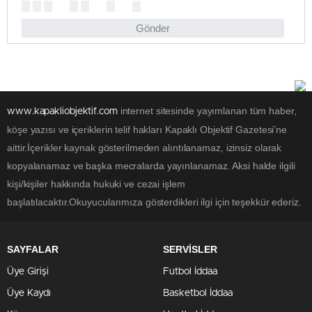
Gönder
internet sitesinde yayımlanan tüm haber,
www.kapakliobjektif.com
köşe yazısı ve içeriklerin telif hakları Kapaklı Objektif Gazetesi’ne
aittir.İçerikler kaynak gösterilmeden alıntılanamaz, izinsiz olarak
kopyalanamaz ve başka mecralarda yayınlanamaz. Aksi halde ilgili
kişi/kişiler hakkında hukuki ve cezai işlem
başlatılacaktır.Okuyucularımıza gösterdikleri ilgi için teşekkür ederiz.
SAYFALAR
SERVİSLER
Üye Girişi
Futbol İddaa
Üye Kaydı
Basketbol İddaa