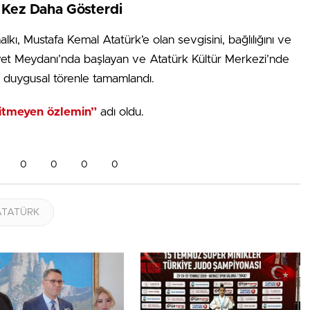
r Kez Daha Gösterdi
lkı, Mustafa Kemal Atatürk’e olan sevgisini, bağlılığını ve
iyet Meydanı’nda başlayan ve Atatürk Kültür Merkezi’nde
 duygusal törenle tamamlandı.
itmeyen özlemin”
adı oldu.
0
0
0
0
ATATÜRK