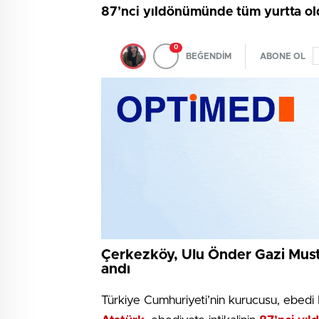
87’nci yıldönümünde tüm yurtta old
0
BEĞENDİM
ABONE OL
Çerkezköy, Ulu Önder Gazi Must
andı
Türkiye Cumhuriyeti’nin kurucusu, ebe