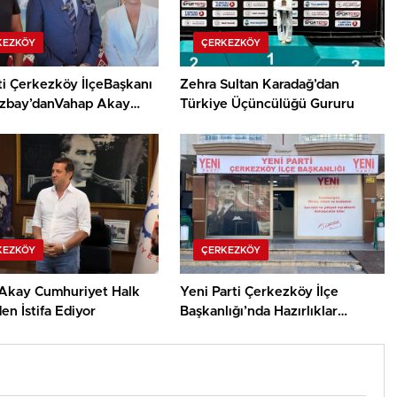
KEZKÖY
ÇERKEZKÖY
ti Çerkezköy İlçeBaşkanı
Zehra Sultan Karadağ’dan
Azbay’danVahap Akay
Türkiye Üçüncülüğü Gururu
ması
KEZKÖY
ÇERKEZKÖY
Akay Cumhuriyet Halk
Yeni Parti Çerkezköy İlçe
den İstifa Ediyor
Başkanlığı’nda Hazırlıklar
Tamamlanıyor