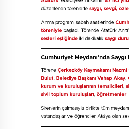
Atatürk
, ebediyete intikalinin
87’nci yı
düzenlenen törenlerle
saygı, sevgi, öz
Anma programı sabah saatlerinde
Cumhu
töreniyle
başladı. Törende Atatürk Anıtı
sesleri eşliğinde
iki dakikalık
saygı dur
Cumhuriyet Meydanı’nda Saygı
Törene
Çerkezköy Kaymakamı Nazmi 
Bulut
,
Belediye Başkanı Vahap Akay
,
kurum ve kuruluşlarının temsilcileri
,
s
sivil toplum kuruluşları
,
öğretmenler
,
Sirenlerin çalmasıyla birlikte tüm meydanı d
vatandaşlar ve öğrenciler Ata’ya olan sevgi