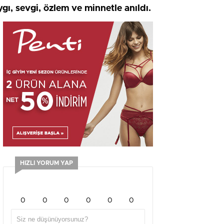
ı, sevgi, özlem ve minnetle anıldı.
HIZLI YORUM YAP
0
0
0
0
0
0