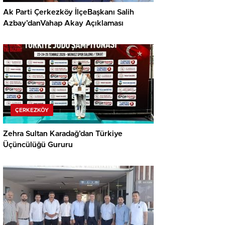
Ak Parti Çerkezköy İlçeBaşkanı Salih
Azbay’danVahap Akay Açıklaması
ÇERKEZKÖY
Zehra Sultan Karadağ’dan Türkiye
Üçüncülüğü Gururu