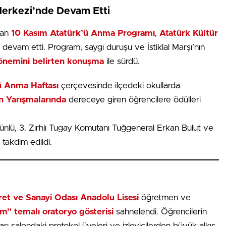
Merkezi’nde Devam Etti
dan
10 Kasım Atatürk’ü Anma Programı
,
Atatürk Kültür
le devam etti. Program, saygı duruşu ve İstiklal Marşı’nın
önemini belirten konuşma
ile sürdü.
ü Anma Haftası
çerçevesinde ilçedeki okullarda
n Yarışmalarında
dereceye giren öğrencilere ödülleri
lü, 3. Zırhlı Tugay Komutanı Tuğgeneral Erkan Bulut ve
takdim edildi.
et ve Sanayi Odası Anadolu Lisesi
öğretmen ve
m” temalı oratoryo gösterisi
sahnelendi. Öğrencilerin
arı salondaki protokol üyeleri ve izleyicilerden büyük alkış