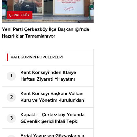
ÇERKEZKÖY
Yeni Parti Çerkezköy İlçe Başkanlığı’nda
Hazırlıklar Tamamlanıyor
KATEGORİNİN POPÜLERLERİ
Kent Konseyi’nden İtfaiye
1
Haftası Ziyareti “Hayatını
tehlikeye atan itfaiyecilerimiz,
daha fazla değeri hak ediyor”
Kent Konseyi Başkanı Volkan
2
Kuru ve Yönetim Kurulun’dan
CHP Çerkezköy İlçe Başkanı
Sedat Çolak’a Ziyaret “Partimiz
Kapaklı – Çerkezköy Yolunda
3
bodrum katlara sığmaz, yeni
Güvenlik Şeridi İhlali Tepki
binamızı alacağız”
Topluyor
Erdal Yavuzşen Gözyaşlarıyla