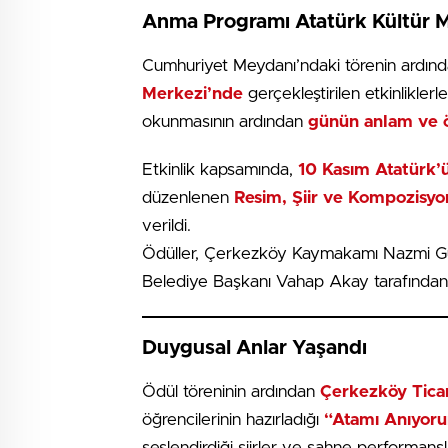
Anma Programı Atatürk Kültür 
Cumhuriyet Meydanı’ndaki törenin ardın
Merkezi’nde
gerçekleştirilen etkinlikler
okunmasının ardından
günün anlam ve 
Etkinlik kapsamında,
10 Kasım Atatürk’
düzenlenen
Resim, Şiir ve Kompozisyo
verildi.
Ödüller, Çerkezköy Kaymakamı Nazmi Gün
Belediye Başkanı Vahap Akay tarafından 
Duygusal Anlar Yaşandı
Ödül töreninin ardından
Çerkezköy Ticar
öğrencilerinin hazırladığı
“Atamı Anıyoru
seslendirdiği şiirler ve sahne performansl