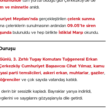
ldönümünde
tüm yurtta olduğu gibi Çerkezköy’de de
lem ve minnetle
anıldı.
riyet Meydanı’nda
gerçekleştirilen
çelenk sunma
’na çelenklerin sunulmasının ardından
09.05’te siren
uşunda
bulunuldu ve hep birlikte
İstiklal Marşı
okundu.
 Duruşu
Günlü
,
3. Zırhlı Tugay Komutanı Tuğgeneral Erkan
Çerkezköy Cumhuriyet Başsavcısı Cihat Yılmaz
,
kamu
iyasi parti temsilcileri
,
askeri erkan
,
muhtarlar
,
gaziler
,
öğrenciler
ve çok sayıda vatandaş katıldı.
erin bir sessizlik kapladı. Bayraklar yarıya indirildi,
lerini ve saygılarını gözyaşlarıyla dile getirdi.