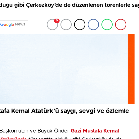
uğu gibi Çerkezköy’de de düzenlenen törenlerle sayg
0
News
afa Kemal Atatürk’ü saygı, sevgi ve özlemle
di Başkomutan ve Büyük Önder
Gazi Mustafa Kemal