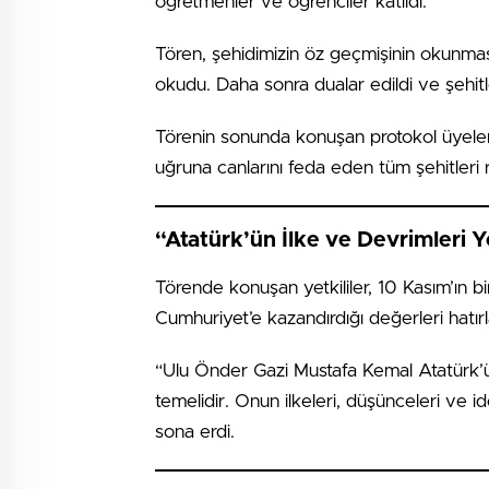
öğretmenler ve öğrenciler katıldı.
Tören, şehidimizin öz geçmişinin okunmasıy
okudu. Daha sonra dualar edildi ve şehitl
Törenin sonunda konuşan protokol üyele
uğruna canlarını feda eden tüm şehitleri r
“Atatürk’ün İlke ve Devrimler
Törende konuşan yetkililer, 10 Kasım’ın bir
Cumhuriyet’e kazandırdığı değerleri hatır
“Ulu Önder Gazi Mustafa Kemal Atatürk’ü
temelidir. Onun ilkeleri, düşünceleri ve id
sona erdi.