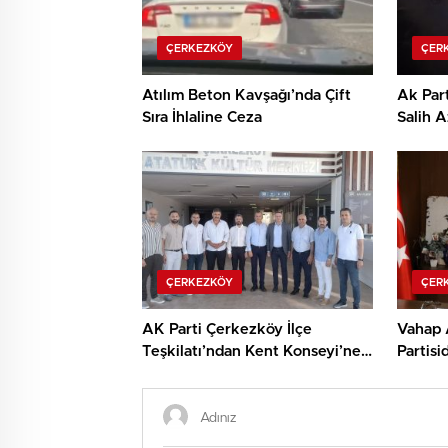
ÇERKEZKÖY
ÇER
Atılım Beton Kavşağı’nda Çift
Ak Par
Sıra İhlaline Ceza
Salih 
Açıkla
ÇERKEZKÖY
ÇER
AK Parti Çerkezköy İlçe
Vahap 
Teşkilatı’ndan Kent Konseyi’ne
Partisi
Ziyaret