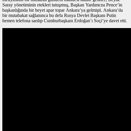
Saray yönetiminin etekleri tutuşmuş, Başkan Yardımcısı Pence’in
başkanlığında bir heyet apar topar Ankara’ya gelmişti. Ankara’da
bir mutabakat sağlanınca bu defa Rusya Devlet Başkanı Putin
hemen telefona sarılıp Cumhurbaşkanı Erdoğan’ı Soçi’ye davet etti.