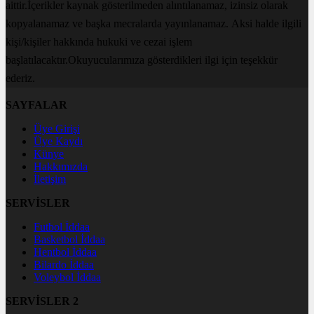
aittir.İçerikler kaynak gösterilmeden alıntılanamaz, izinsiz olarak
kopyalanamaz ve başka mecralarda yayınlanamaz. Aksi halde ilgili
kişi/kişiler hakkında hukuki ve cezai işlem
başlatılacaktır.Okuyucularımıza gösterdikleri ilgi için teşekkür
ederiz.
SAYFALAR
Üye Girişi
Üye Kaydı
Künye
Hakkımızda
İletişim
SERVİSLER
Futbol İddaa
Basketbol İddaa
Hentbol İddaa
Bilardo İddaa
Voleybol İddaa
SERVİSLER 2