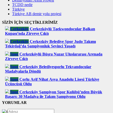
Demiryolları Asrın Projesi
TCDD nedir
Türkiye
Türkiye AB demir yolu projesi
SİZİN İÇİN SEÇTİKLERİMİZ
Çerkezköy
Çerkezköylü Taekwondocular Balkan
Kupası’nda Zirveye Çıktı
Çerkezköy
Çerkezköy Belediye Spor Judo Takımı
Tekirdağ’da Şampiyonluk Sevinci Yaşadı
Spor
Çerkezköylü Büşra Nazar Uluslararası Arenada
Zirveye Çıktı
Spor
Çerkezköy Belediyesporlu Tekvandocular
Madalyalarla Döndü
Spor
Çorlu Arif Nihat Asya Anadolu Lisesi Türkiye
Üçüncüsü Oldu
Spor
Çerkezköy Şampiyon Spor Kulübü’nden Büyük
Başarı: 30 Madalya ile Takım Şampiyonu Oldu
YORUMLAR