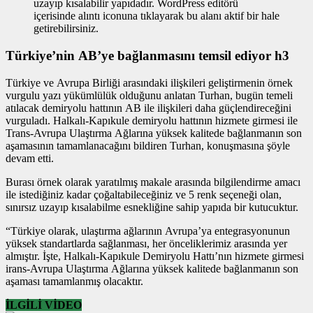
uzayıp kısalabilir yapıdadır. WordPress editörü
içerisinde alıntı iconuna tıklayarak bu alanı aktif bir hale
getirebilirsiniz.
Türkiye’nin AB’ye bağlanmasını temsil ediyor h3
Türkiye ve Avrupa Birliği arasındaki ilişkileri geliştirmenin
örnek
vurgulu yazı
yükümlülük olduğunu anlatan Turhan, bugün temeli
atılacak demiryolu hattının AB ile ilişkileri daha güçlendireceğini
vurguladı. Halkalı-Kapıkule demiryolu hattının hizmete girmesi ile
Trans-Avrupa Ulaştırma Ağlarına yüksek kalitede bağlanmanın son
aşamasının tamamlanacağını bildiren Turhan, konuşmasına şöyle
devam etti.
Burası örnek olarak yaratılmış makale arasında bilgilendirme amacı
ile istediğiniz kadar çoğaltabileceğiniz ve 5 renk seçeneği olan,
sınırsız uzayıp kısalabilme esnekliğine sahip yapıda bir kutucuktur.
“Türkiye olarak, ulaştırma ağlarının Avrupa’ya entegrasyonunun
yüksek standartlarda sağlanması, her önceliklerimiz arasında yer
almıştır. İşte, Halkalı-Kapıkule Demiryolu Hattı’nın hizmete girmesi
irans-Avrupa Ulaştırma Ağlarına yüksek kalitede bağlanmanın son
aşaması tamamlanmış olacaktır.
İLGİLİ VİDEO