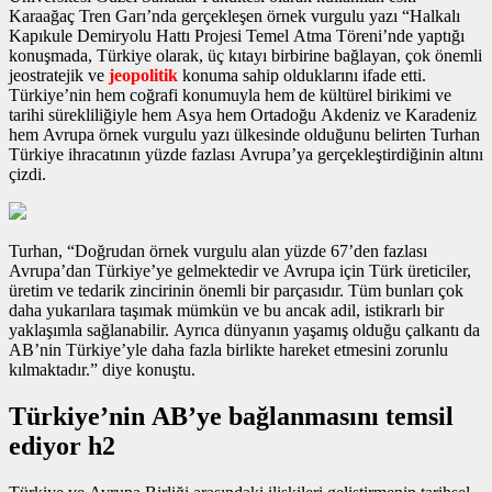
Karaağaç Tren Garı’nda gerçekleşen
örnek vurgulu yazı
“Halkalı
Kapıkule Demiryolu Hattı Projesi Temel Atma Töreni’nde yaptığı
konuşmada, Türkiye olarak, üç kıtayı birbirine bağlayan, çok önemli
jeostratejik ve
jeopolitik
konuma sahip olduklarını ifade etti.
Türkiye’nin hem coğrafi konumuyla hem de kültürel birikimi ve
tarihi sürekliliğiyle hem Asya hem Ortadoğu Akdeniz ve Karadeniz
hem Avrupa
örnek vurgulu yazı
ülkesinde olduğunu belirten Turhan
Türkiye ihracatının yüzde fazlası Avrupa’ya gerçekleştirdiğinin altını
çizdi.
Turhan, “Doğrudan
örnek vurgulu alan
yüzde 67’den fazlası
Avrupa’dan Türkiye’ye gelmektedir ve Avrupa için Türk üreticiler,
üretim ve tedarik zincirinin önemli bir parçasıdır. Tüm bunları çok
daha yukarılara taşımak mümkün ve bu ancak adil, istikrarlı bir
yaklaşımla sağlanabilir. Ayrıca dünyanın yaşamış olduğu çalkantı da
AB’nin Türkiye’yle daha fazla birlikte hareket etmesini zorunlu
kılmaktadır.” diye konuştu.
Türkiye’nin AB’ye bağlanmasını temsil
ediyor h2