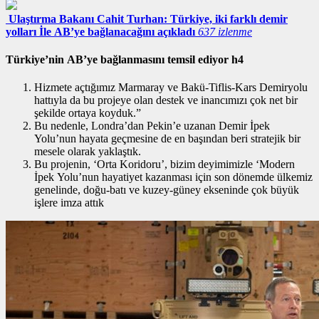
Ulaştırma Bakanı Cahit Turhan: Türkiye, iki farklı demir
yolları İle AB’ye bağlanacağını açıkladı
637 izlenme
Türkiye’nin AB’ye bağlanmasını temsil ediyor h4
Hizmete açtığımız Marmaray ve Bakü-Tiflis-Kars Demiryolu
hattıyla da bu projeye olan destek ve inancımızı çok net bir
şekilde ortaya koyduk.”
Bu nedenle, Londra’dan Pekin’e uzanan Demir İpek
Yolu’nun hayata geçmesine de en başından beri stratejik bir
mesele olarak yaklaştık.
Bu projenin, ‘Orta Koridoru’, bizim deyimimizle ‘Modern
İpek Yolu’nun hayatiyet kazanması için son dönemde ülkemiz
genelinde, doğu-batı ve kuzey-güney ekseninde çok büyük
işlere imza attık