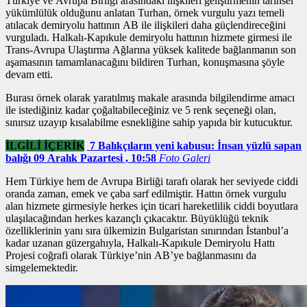
Türkiye ve Avrupa Birliği arasındaki ilişkileri geliştirmenin tarihsel
yükümlülük olduğunu anlatan Turhan,
örnek vurgulu yazı
temeli
atılacak demiryolu hattının AB ile ilişkileri daha güçlendireceğini
vurguladı. Halkalı-Kapıkule demiryolu hattının hizmete girmesi ile
Trans-Avrupa Ulaştırma Ağlarına yüksek kalitede bağlanmanın son
aşamasının tamamlanacağını bildiren Turhan, konuşmasına şöyle
devam etti.
Burası örnek olarak yaratılmış makale arasında bilgilendirme amacı
ile istediğiniz kadar çoğaltabileceğiniz ve 5 renk seçeneği olan,
sınırsız uzayıp kısalabilme esnekliğine sahip yapıda bir kutucuktur.
İLGİLİ İÇERİK
7 Balıkçıların yeni kabusu: İnsan yüzlü sapan
balığı 09 Aralık Pazartesi , 10:58
Foto Galeri
Hem Türkiye hem de Avrupa Birliği tarafı olarak her seviyede ciddi
oranda zaman, emek ve çaba sarf edilmiştir. Hattın
örnek vurgulu
alan
hizmete girmesiyle herkes için ticari hareketlilik ciddi boyutlara
ulaşılacağından herkes kazançlı çıkacaktır. Büyüklüğü teknik
özelliklerinin yanı sıra ülkemizin Bulgaristan sınırından İstanbul’a
kadar uzanan güzergahıyla, Halkalı-Kapıkule Demiryolu Hattı
Projesi coğrafi olarak Türkiye’nin AB’ye bağlanmasını da
simgelemektedir.