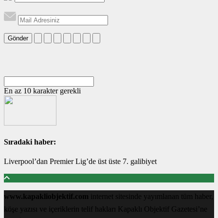
Gönder
En az 10 karakter gerekli
Sıradaki haber:
Liverpool’dan Premier Lig’de üst üste 7. galibiyet
www.kapakliobjektif.com
internet sitesinde yayımlanan tüm haber,
köşe yazısı ve içeriklerin telif hakları Kapaklı Objektif Gazetesi’ne