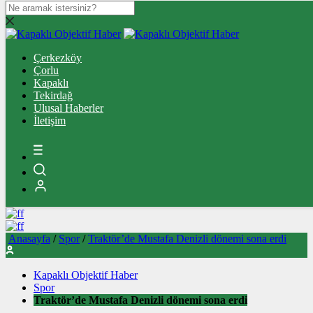
Çerkezköy
Çerkezköy
Çorlu
Çorlu
Kapaklı
Kapaklı
Tekirdağ
Tekirdağ
Süleymanpaşa
Ulusal Haberler
Ulusal Haberler
İletişim
Spor
Gündem
Sağlık
Yazarlar
İletişim
Anasayfa
/
Spor
/
Traktör’de Mustafa Denizli dönemi sona erdi
Kapaklı Objektif Haber
Spor
Traktör’de Mustafa Denizli dönemi sona erdi