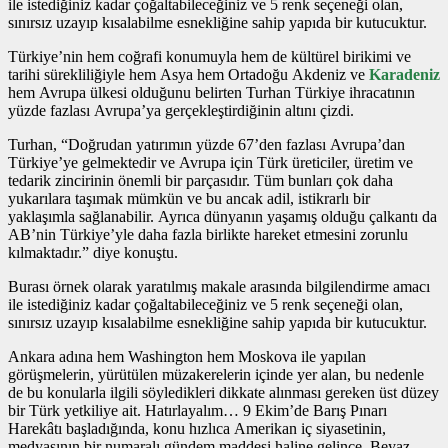
ile istediğiniz kadar çoğaltabileceğiniz ve 5 renk seçeneği olan,
sınırsız uzayıp kısalabilme esnekliğine sahip yapıda bir kutucuktur.
Türkiye’nin hem coğrafi konumuyla hem de kültürel birikimi ve
tarihi sürekliliğiyle hem Asya hem Ortadoğu Akdeniz ve
Karadeniz
hem Avrupa ülkesi olduğunu belirten Turhan Türkiye ihracatının
yüzde fazlası Avrupa’ya gerçekleştirdiğinin altını çizdi.
Turhan, “Doğrudan yatırımın yüzde 67’den fazlası Avrupa’dan
Türkiye’ye gelmektedir ve Avrupa için Türk üreticiler, üretim ve
tedarik zincirinin önemli bir parçasıdır. Tüm bunları çok daha
yukarılara taşımak mümkün ve bu ancak adil, istikrarlı bir
yaklaşımla sağlanabilir. Ayrıca dünyanın yaşamış olduğu çalkantı da
AB’nin Türkiye’yle daha fazla birlikte hareket etmesini zorunlu
kılmaktadır.” diye konuştu.
Burası örnek olarak yaratılmış makale arasında bilgilendirme amacı
ile istediğiniz kadar çoğaltabileceğiniz ve 5 renk seçeneği olan,
sınırsız uzayıp kısalabilme esnekliğine sahip yapıda bir kutucuktur.
Ankara adına hem Washington hem Moskova ile yapılan
görüşmelerin, yürütülen müzakerelerin içinde yer alan, bu nedenle
de bu konularla ilgili söyledikleri dikkate alınması gereken üst düzey
bir Türk yetkiliye ait. Hatırlayalım… 9 Ekim’de Barış Pınarı
Harekâtı başladığında, konu hızlıca Amerikan iç siyasetinin,
medyasının bir numaralı gündem maddesi haline gelince, Beyaz