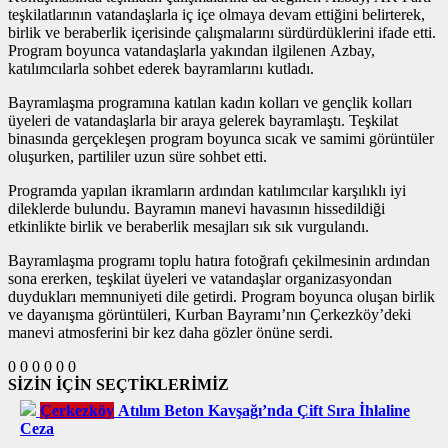
teşkilatlarının vatandaşlarla iç içe olmaya devam ettiğini belirterek,
birlik ve beraberlik içerisinde çalışmalarını sürdürdüklerini ifade etti.
Program boyunca vatandaşlarla yakından ilgilenen Azbay,
katılımcılarla sohbet ederek bayramlarını kutladı.
Bayramlaşma programına katılan kadın kolları ve gençlik kolları
üyeleri de vatandaşlarla bir araya gelerek bayramlaştı. Teşkilat
binasında gerçekleşen program boyunca sıcak ve samimi görüntüler
oluşurken, partililer uzun süre sohbet etti.
Programda yapılan ikramların ardından katılımcılar karşılıklı iyi
dileklerde bulundu. Bayramın manevi havasının hissedildiği
etkinlikte birlik ve beraberlik mesajları sık sık vurgulandı.
Bayramlaşma programı toplu hatıra fotoğrafı çekilmesinin ardından
sona ererken, teşkilat üyeleri ve vatandaşlar organizasyondan
duydukları memnuniyeti dile getirdi. Program boyunca oluşan birlik
ve dayanışma görüntüleri, Kurban Bayramı’nın Çerkezköy’deki
manevi atmosferini bir kez daha gözler önüne serdi.
0
0
0
0
0
0
SİZİN İÇİN SEÇTİKLERİMİZ
Çerkezköy
Atılım Beton Kavşağı’nda Çift Sıra İhlaline
Ceza