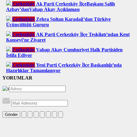
Çerkezköy
Ak Parti Çerkezköy İlçeBaşkanı Salih
Azbay’danVahap Akay Açıklaması
Çerkezköy
Zehra Sultan Karadağ’dan Türkiye
Üçüncülüğü Gururu
Çerkezköy
AK Parti Çerkezköy İlçe Teşkilatı’ndan Kent
Konseyi’ne Ziyaret
Çerkezköy
Vahap Akay Cumhuriyet Halk Partisiden
İstifa Ediyor
Çerkezköy
Yeni Parti Çerkezköy İlçe Başkanlığı’nda
Hazırlıklar Tamamlanıyor
YORUMLAR
Gönder