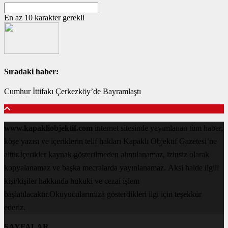
En az 10 karakter gerekli
Sıradaki haber:
Cumhur İttifakı Çerkezköy’de Bayramlaştı
www.kapakliobjektif.com
internet sitesinde yayımlanan tüm haber,
köşe yazısı ve içeriklerin telif hakları Kapaklı Objektif Gazetesi’ne
aittir.İçerikler kaynak gösterilmeden alıntılanamaz, izinsiz olarak
kopyalanamaz ve başka mecralarda yayınlanamaz. Aksi halde ilgili
kişi/kişiler hakkında hukuki ve cezai işlem
başlatılacaktır.Okuyucularımıza gösterdikleri ilgi için teşekkür
ederiz.
SAYFALAR