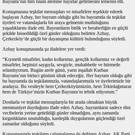
Bayramı’nın tüm İslam âlemine hayırlar getirmesini temenni etti.
Konuşmasına teşkilat mensupları ve misafirlere teşekkür ederek
başlayan Azbay, her bayram olduğu gibi bu bayramda da teşkilat
üyeleri ve vatandaşlarla bir araya gelmenin mutluluğunu
yaşadıklarını ifade etti. Bayramların birlik ve beraberliğin en güçlü
şekilde hissedildiği özel günler olduğunu belirten Azbay,
Çerkezköy’de güçlü bir dayanışma kültürü bulunduğunu söyledi.
Azbay konuşmasında şu ifadelere yer verdi:
“Kıymetli misafirler, kadın kollarımız, gençlik kollarımız ve değerli
misafirler, hepinizi saygıyla, sevgiyle, muhabbetle ve hürmetle
selamlıyorum. Bugün arefe günü, yarın inşallah Kurban
Bayramı’nın birinci gününü idrak edeceğiz. Her bayram olduğu gibi
bu bayramda da teşkilatımızla, vatandaşlarımızla ve üyelerimizle bir
aradayız. Bu vesileyle hem Çerkezköyümüzün, hem Tekirdağımızın
hem de Türkiye’mizin Kurban Bayramı’nı tebrik ediyorum.”
Dostlarla ve teşkilat mensuplarıyla bir arada olmaktan büyük
memnuniyet duyduğunu ifade eden Azbay, bayramların sadece dini
vecibelerin yerine getirildiği günler olmadığını, aynı zamanda
kırgınlıkların unutulduğu, kardeşlik duygularının güçlendiği özel
zamanlar olduğunu söyledi.
Konuşmasında teşkilatın çalışmalarına da değinen Azbay, AK Parti