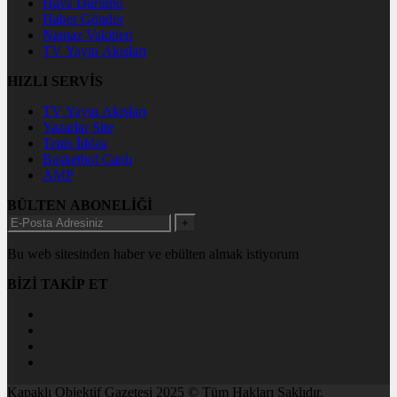
Hava Durumu
Haber Gönder
Namaz Vakitleri
TV Yayın Akışları
HIZLI SERVİS
TV Yayın Akışları
Yazarlar Site
Tenis İddaa
Basketbol Canlı
AMP
BÜLTEN ABONELİĞİ
+
Bu web sitesinden haber ve ebülten almak istiyorum
BİZİ TAKİP ET
Kapaklı Objektif Gazetesi 2025 © Tüm Hakları Saklıdır.