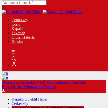
Çerkezköy
Çerkezköy
Çorlu
Çorlu
Kapaklı
Kapaklı
Tekirdağ
Tekirdağ
Süleymanpaşa
Ulusal Haberler
Ulusal Haberler
İletişim
Spor
Gündem
Sağlık
Yazarlar
İletişim
Anasayfa
/
Çerkezköy
/
AK Parti Çerkezköy Teşkilatı
Bayramlaşma Programında Buluştu
Kapaklı Objektif Haber
Çerkezköy
AK Parti Çerkezköy Teşkilatı Bayramlaşma