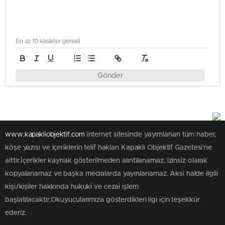
En az 10 karakter gerekli
Gönder
www.kapakliobjektif.com
internet sitesinde yayımlanan tüm haber,
köşe yazısı ve içeriklerin telif hakları Kapaklı Objektif Gazetesi’ne
aittir.İçerikler kaynak gösterilmeden alıntılanamaz, izinsiz olarak
kopyalanamaz ve başka mecralarda yayınlanamaz. Aksi halde ilgili
kişi/kişiler hakkında hukuki ve cezai işlem
başlatılacaktır.Okuyucularımıza gösterdikleri ilgi için teşekkür
ederiz.