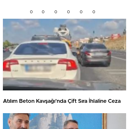
0
0
0
0
0
0
Atılım Beton Kavşağı’nda Çift Sıra İhlaline Ceza