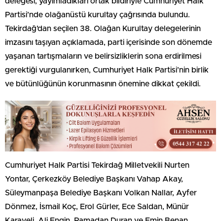
delegesi, yayımladıkları ortak bildiriyle Cumhuriyet Halk
Partisi’nde olağanüstü kurultay çağrısında bulundu.
Tekirdağ’dan seçilen 38. Olağan Kurultay delegelerinin
imzasını taşıyan açıklamada, parti içerisinde son dönemde
yaşanan tartışmaların ve belirsizliklerin sona erdirilmesi
gerektiği vurgulanırken, Cumhuriyet Halk Partisi’nin birlik
ve bütünlüğünün korunmasının önemine dikkat çekildi.
Cumhuriyet Halk Partisi Tekirdağ Milletvekili Nurten
Yontar, Çerkezköy Belediye Başkanı Vahap Akay,
Süleymanpaşa Belediye Başkanı Volkan Nallar, Ayfer
Dönmez, İsmail Koç, Erol Gürler, Ece Saldan, Münür
Karaveli, Ali Engin, Ramadan Duran ve Emin Benan