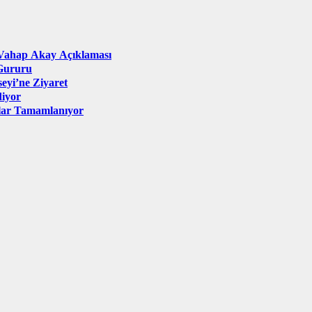
nVahap Akay Açıklaması
Gururu
eyi’ne Ziyaret
diyor
klar Tamamlanıyor