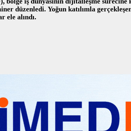
 bölge iş dünyasının dijitalleşme sürecine
iner düzenledi. Yoğun katılımla gerçekleşen
r ele alındı.