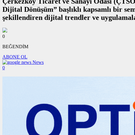
Çerkezköy Ticaret ve Sanayi Odası (ÇTSO),
Dijital Dönüşüm” başlıklı kapsamlı bir sem
şekillendiren dijital trendler ve uygulamala
0
BEĞENDİM
ABONE OL
News
0