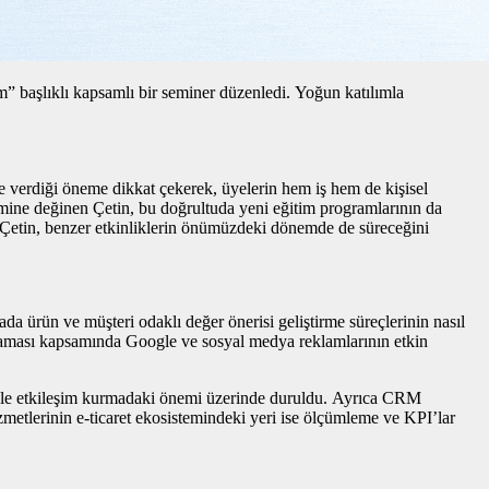
” başlıklı kapsamlı bir seminer düzenledi. Yoğun katılımla
verdiği öneme dikkat çekerek, üyelerin hem iş hem de kişisel
önemine değinen Çetin, bu doğrultuda yeni eğitim programlarının da
an Çetin, benzer etkinliklerin önümüzdeki dönemde de süreceğini
yada ürün ve müşteri odaklı değer önerisi geliştirme süreçlerinin nasıl
pazarlaması kapsamında Google ve sosyal medya reklamlarının etkin
eriyle etkileşim kurmadaki önemi üzerinde duruldu. Ayrıca CRM
hizmetlerinin e-ticaret ekosistemindeki yeri ise ölçümleme ve KPI’lar