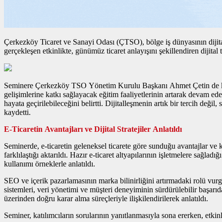
Çerkezköy Ticaret ve Sanayi Odası (ÇTSO), bölge iş dünyasının dijita
gerçekleşen etkinlikte, günümüz ticaret anlayışını şekillendiren dijital 
Seminere Çerkezköy TSO Yönetim Kurulu Başkanı Ahmet Çetin de katıla
gelişimlerine katkı sağlayacak eğitim faaliyetlerinin artarak devam ede
hayata geçirilebileceğini belirtti. Dijitalleşmenin artık bir tercih d
kaydetti.
E-Ticaretin Avantajları ve Dijital Stratejiler Anlatıldı
Seminerde, e-ticaretin geleneksel ticarete göre sunduğu avantajlar ve ka
farklılaştığı aktarıldı. Hazır e-ticaret altyapılarının işletmelere sağ
kullanımı örneklerle anlatıldı.
SEO ve içerik pazarlamasının marka bilinirliğini artırmadaki rolü vu
sistemleri, veri yönetimi ve müşteri deneyiminin sürdürülebilir başarıda
üzerinden doğru karar alma süreçleriyle ilişkilendirilerek anlatıldı.
Seminer, katılımcıların sorularının yanıtlanmasıyla sona ererken, etkinl