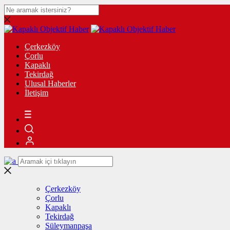
Çerkezköy
Çorlu
Kapaklı
Tekirdağ
Ulusal Haberler
İletişim
Çerkezköy
Çorlu
Kapaklı
Tekirdağ
Süleymanpaşa