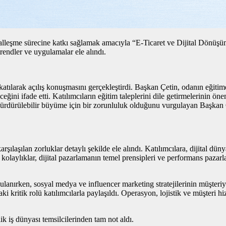
lleşme sürecine katkı sağlamak amacıyla “E-Ticaret ve Dijital Dönüşüm
trendler ve uygulamalar ele alındı.
rak açılış konuşmasını gerçekleştirdi. Başkan Çetin, odanın eğitime 
ceğini ifade etti. Katılımcıların eğitim taleplerini dile getirmelerinin 
eğil, sürdürülebilir büyüme için bir zorunluluk olduğunu vurgulayan Başk
rşılaşılan zorluklar detaylı şekilde ele alındı. Katılımcılara, dijital dün
ladığı kolaylıklar, dijital pazarlamanın temel prensipleri ve performans 
rgulanırken, sosyal medya ve influencer marketing stratejilerinin müşt
ki kritik rolü katılımcılarla paylaşıldı. Operasyon, lojistik ve müşteri 
ik iş dünyası temsilcilerinden tam not aldı.