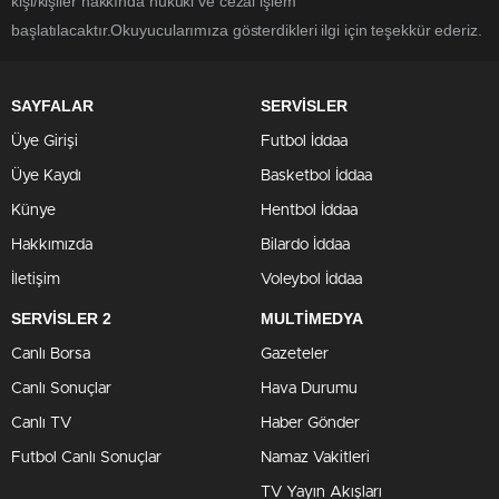
kişi/kişiler hakkında hukuki ve cezai işlem
başlatılacaktır.Okuyucularımıza gösterdikleri ilgi için teşekkür ederiz.
SAYFALAR
SERVİSLER
Üye Girişi
Futbol İddaa
Üye Kaydı
Basketbol İddaa
Künye
Hentbol İddaa
Hakkımızda
Bilardo İddaa
İletişim
Voleybol İddaa
SERVİSLER 2
MULTİMEDYA
Canlı Borsa
Gazeteler
Canlı Sonuçlar
Hava Durumu
Canlı TV
Haber Gönder
Futbol Canlı Sonuçlar
Namaz Vakitleri
TV Yayın Akışları