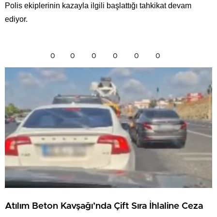
Polis ekiplerinin kazayla ilgili başlattığı tahkikat devam
ediyor.
0
0
0
0
0
0
Atılım Beton Kavşağı’nda Çift Sıra İhlaline Ceza