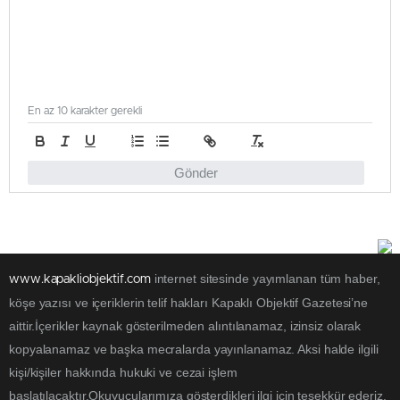
En az 10 karakter gerekli
Gönder
internet sitesinde yayımlanan tüm haber,
www.kapakliobjektif.com
köşe yazısı ve içeriklerin telif hakları Kapaklı Objektif Gazetesi’ne
aittir.İçerikler kaynak gösterilmeden alıntılanamaz, izinsiz olarak
kopyalanamaz ve başka mecralarda yayınlanamaz. Aksi halde ilgili
kişi/kişiler hakkında hukuki ve cezai işlem
başlatılacaktır.Okuyucularımıza gösterdikleri ilgi için teşekkür ederiz.