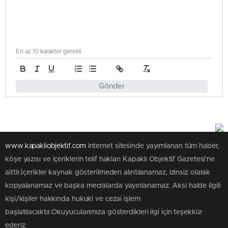
En az 10 karakter gerekli
Gönder
www.kapakliobjektif.com
internet sitesinde yayımlanan tüm haber,
köşe yazısı ve içeriklerin telif hakları Kapaklı Objektif Gazetesi’ne
aittir.İçerikler kaynak gösterilmeden alıntılanamaz, izinsiz olarak
kopyalanamaz ve başka mecralarda yayınlanamaz. Aksi halde ilgili
kişi/kişiler hakkında hukuki ve cezai işlem
başlatılacaktır.Okuyucularımıza gösterdikleri ilgi için teşekkür
ederiz.