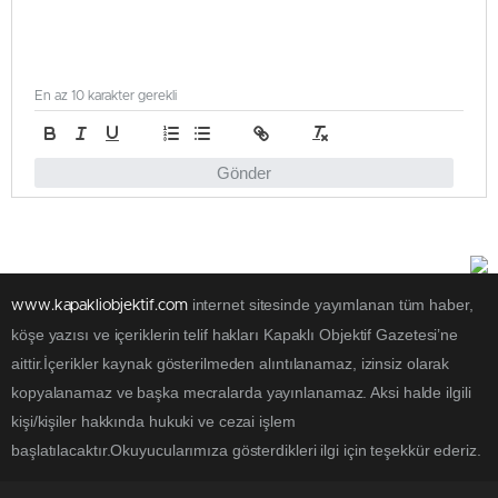
En az 10 karakter gerekli
Gönder
internet sitesinde yayımlanan tüm haber,
www.kapakliobjektif.com
köşe yazısı ve içeriklerin telif hakları Kapaklı Objektif Gazetesi’ne
aittir.İçerikler kaynak gösterilmeden alıntılanamaz, izinsiz olarak
kopyalanamaz ve başka mecralarda yayınlanamaz. Aksi halde ilgili
kişi/kişiler hakkında hukuki ve cezai işlem
başlatılacaktır.Okuyucularımıza gösterdikleri ilgi için teşekkür ederiz.