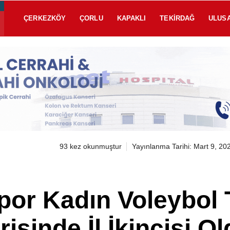
ÇERKEZKÖY
ÇORLU
KAPAKLI
TEKIRDAĞ
ULUS
93 kez okunmuştur
Yayınlanma Tarihi: Mart 9, 20
spor Kadın Voleybol
isinde İl İkincisi O