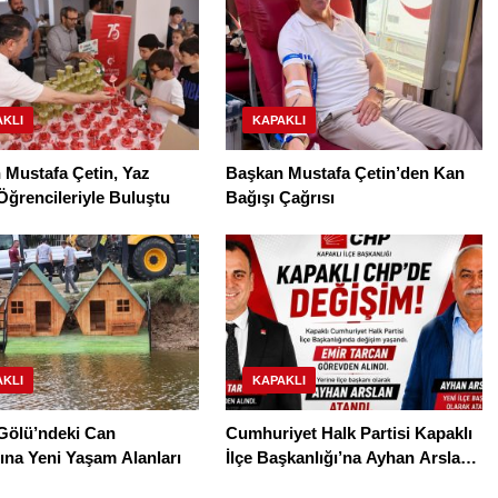
AKLI
KAPAKLI
 Mustafa Çetin, Yaz
Başkan Mustafa Çetin’den Kan
ğrencileriyle Buluştu
Bağışı Çağrısı
AKLI
KAPAKLI
Gölü’ndeki Can
Cumhuriyet Halk Partisi Kapaklı
ına Yeni Yaşam Alanları
İlçe Başkanlığı’na Ayhan Arslan
atandı