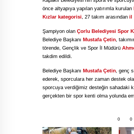
Kapaklı Belediyesi’nin spora ve sporcuya
önce altyapıya yapılan yatırımla kurulan
Kızlar kategorisi
, 27 takım arasından
il
Şampiyon olan
Çorlu Belediyesi Spor 
Belediye Başkanı
Mustafa Çetin
, takım
törende, Gençlik ve Spor İl Müdürü
Ahme
takdim edildi.
Belediye Başkanı
Mustafa Çetin
, genç s
ederek, sporculara her zaman destek olan
sporcuya verdiğimiz desteğin sahadaki ka
gerçekten bir spor kenti olma yolunda emi
0
0