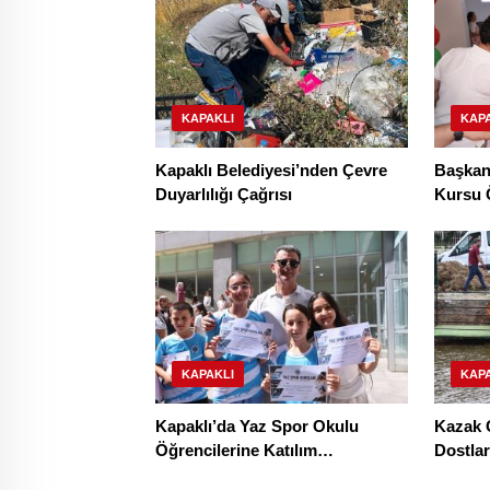
KAPAKLI
KAP
Kapaklı Belediyesi’nden Çevre
Başkan
Duyarlılığı Çağrısı
Kursu Ö
KAPAKLI
KAP
Kapaklı’da Yaz Spor Okulu
Kazak 
Öğrencilerine Katılım
Dostlar
Sertifikaları Verildi