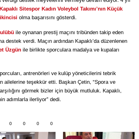
 verdiği destek meyvelerini vermeye devam ediyor. 4 yıl
Kapaklı Sitespor Kadın Voleybol Takımı’nın Küçük
 ikincisi
olma başarısını gösterdi.
Kulübü
ile oynanan prestij maçını tribünden takip eden
ına destek verdi. Maçın ardından Kapaklı’da düzenlenen
t Üzgün
ile birlikte sporculara madalya ve kupaları
porcuları, antrenörleri ve kulüp yöneticilerini tebrik
 ailelerine teşekkür etti. Başkan Çetin, “Spora ve
rşılığını görmek bizler için büyük mutluluk. Kapaklı,
n adımlarla ilerliyor” dedi.
0
0
0
0