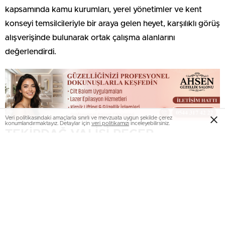
kapsamında kamu kurumları, yerel yönetimler ve kent
konseyi temsilcileriyle bir araya gelen heyet, karşılıklı görüş
alışverişinde bulunarak ortak çalışma alanlarını
değerlendirdi.
Veri politikasındaki amaçlarla sınırlı ve mevzuata uygun şekilde çerez
konumlandırmaktayız. Detaylar için
veri politikamızı
inceleyebilirsiniz.
TEKİRDAĞ VALİSİ RECEP
SOYTÜRK’E ZİYARET
Heyetin ilk duraklarından biri Tekirdağ Valiliği oldu.
Tekirdağ Valisi Recep Soytürk’ü makamında ziyaret eden
heyet, kent konseylerinin yürüttüğü çalışmalar hakkında
bilgi verirken, yerel yönetimlerde katılımcı anlayışın
güçlendirilmesine yönelik değerlendirmelerde bulundu.