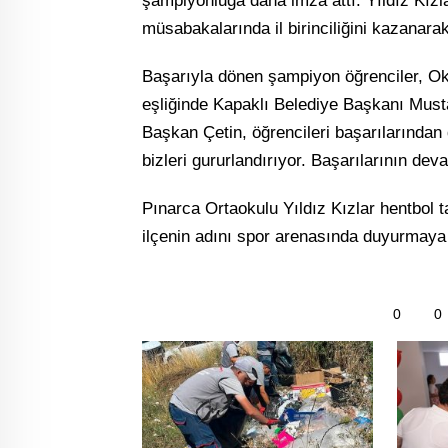
şampiyonluğa daha imza attı. Yıldız Kızl
müsabakalarında il birinciliğini kazanara
Başarıyla dönen şampiyon öğrenciler, Ok
eşliğinde Kapaklı Belediye Başkanı Musta
Başkan Çetin, öğrencileri başarılarından 
bizleri gururlandırıyor. Başarılarının dev
Pınarca Ortaokulu Yıldız Kızlar hentbol 
ilçenin adını spor arenasında duyurmaya
0
0