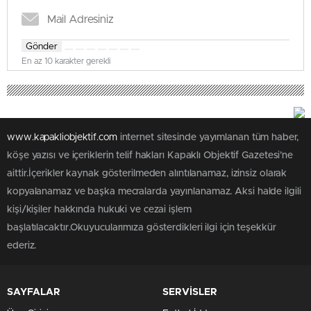
Gönder
En az 10 karakter gerekli
www.kapakliobjektif.com
internet sitesinde yayımlanan tüm haber,
köşe yazısı ve içeriklerin telif hakları Kapaklı Objektif Gazetesi’ne
aittir.İçerikler kaynak gösterilmeden alıntılanamaz, izinsiz olarak
kopyalanamaz ve başka mecralarda yayınlanamaz. Aksi halde ilgili
kişi/kişiler hakkında hukuki ve cezai işlem
başlatılacaktır.Okuyucularımıza gösterdikleri ilgi için teşekkür
ederiz.
SAYFALAR
SERVİSLER