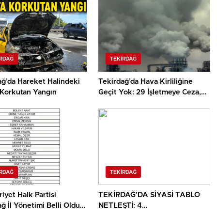
IRDAĞ
TEKIRDAĞ
ağ’da Hareket Halindeki
Tekirdağ’da Hava Kirliliğine
 Korkutan Yangın
Geçit Yok: 29 İşletmeye Ceza,
12’sine Faaliyet Durdurma
IRDAĞ
TEKIRDAĞ
yet Halk Partisi
TEKİRDAĞ’DA SİYASİ TABLO
ğ İl Yönetimi Belli Oldu:
NETLEŞTİ: 4
köy’den 2, Kapaklı’dan 2
MİLLETVEKİLİNDEN CHP