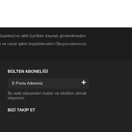
Gazetesi’ne aittir.İçerikler kaynak gösterilmeden
i ve cezai işlem başlatılacaktır.Okuyucularımıza
BÜLTEN ABONELİĞİ
+
Bu web sitesinden haber ve ebülten almak
istiyorum
BİZİ TAKİP ET