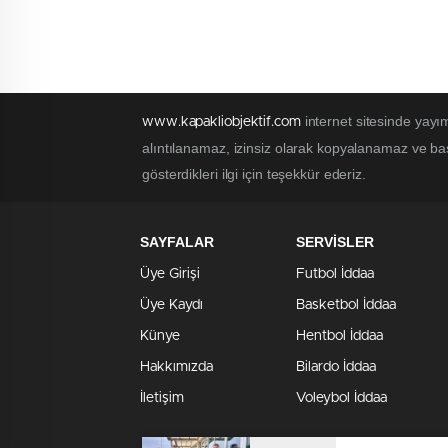
internet sitesinde yayım
www.kapakliobjektif.com
alıntılanamaz, izinsiz olarak kopyalanamaz ve baş
gösterdikleri ilgi için teşekkür ederiz.
SAYFALAR
SERVİSLER
Üye Girişi
Futbol İddaa
Üye Kaydı
Basketbol İddaa
Künye
Hentbol İddaa
Hakkımızda
Bilardo İddaa
İletişim
Voleybol İddaa