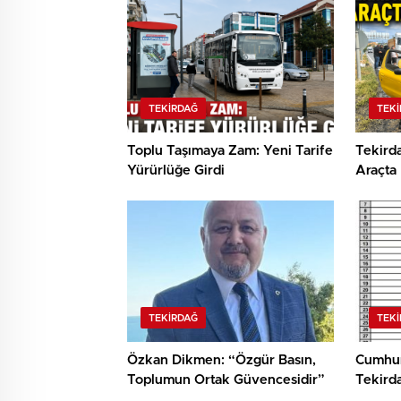
TEKIRDAĞ
TEK
Toplu Taşımaya Zam: Yeni Tarife
Tekird
Yürürlüğe Girdi
Araçta
TEKIRDAĞ
TEK
Özkan Dikmen: “Özgür Basın,
Cumhuri
Toplumun Ortak Güvencesidir”
Tekirda
Çerkez