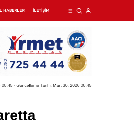
L HABERLER
İLETIŞIM
6 08:45
- Güncelleme Tarihi: Mart 30, 2026 08:45
aretta