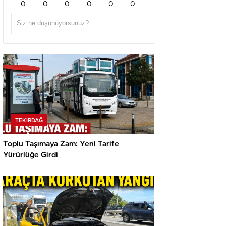
0
0
0
0
0
0
TEKIRDAĞ
Toplu Taşımaya Zam: Yeni Tarife
Yürürlüğe Girdi