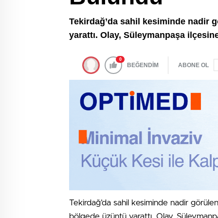
Tekirdağ’da sahil kesiminde nadir g
yarattı. Olay, Süleymanpaşa ilçesin
0
BEĞENDİM
ABONE OL
Tekirdağ’da sahil kesiminde nadir görülen
bölgede üzüntü yarattı. Olay, Süleymanpa