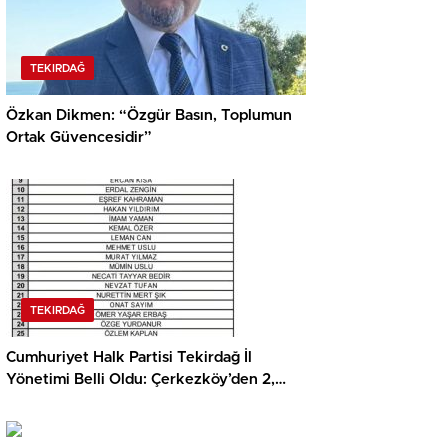
TEKIRDAĞ
Özkan Dikmen: “Özgür Basın, Toplumun
Ortak Güvencesidir”
TEKIRDAĞ
Cumhuriyet Halk Partisi Tekirdağ İl
Yönetimi Belli Oldu: Çerkezköy’den 2,
Kapaklı’dan 2 İsim Listede