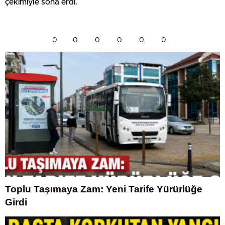
çekimiyle sona erdi.
0
0
0
0
0
0
Toplu Taşımaya Zam: Yeni Tarife Yürürlüğe
Girdi