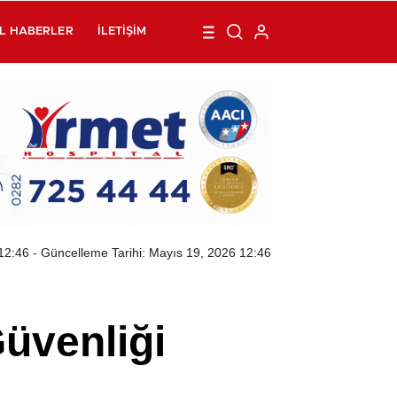
L HABERLER
İLETIŞIM
12:46
- Güncelleme Tarihi: Mayıs 19, 2026 12:46
üvenliği