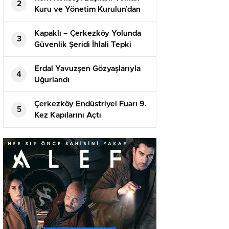
2
Kuru ve Yönetim Kurulun’dan
CHP Çerkezköy İlçe Başkanı
Sedat Çolak’a Ziyaret “Partimiz
Kapaklı – Çerkezköy Yolunda
3
bodrum katlara sığmaz, yeni
Güvenlik Şeridi İhlali Tepki
binamızı alacağız”
Topluyor
Erdal Yavuzşen Gözyaşlarıyla
4
Uğurlandı
Çerkezköy Endüstriyel Fuarı 9.
5
Kez Kapılarını Açtı