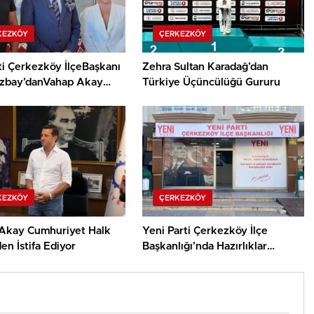
KEZKÖY
ÇERKEZKÖY
ti Çerkezköy İlçeBaşkanı
Zehra Sultan Karadağ’dan
Azbay’danVahap Akay
Türkiye Üçüncülüğü Gururu
ması
KEZKÖY
ÇERKEZKÖY
Akay Cumhuriyet Halk
Yeni Parti Çerkezköy İlçe
den İstifa Ediyor
Başkanlığı’nda Hazırlıklar
Tamamlanıyor