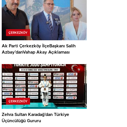
ÇERKEZKÖY
Ak Parti Çerkezköy İlçeBaşkanı Salih
Azbay’danVahap Akay Açıklaması
ÇERKEZKÖY
Zehra Sultan Karadağ’dan Türkiye
Üçüncülüğü Gururu