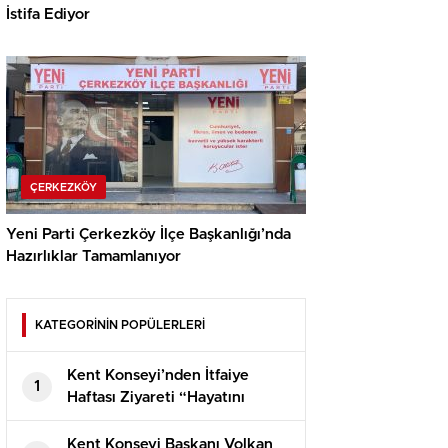
İstifa Ediyor
ÇERKEZKÖY
Yeni Parti Çerkezköy İlçe Başkanlığı’nda
Hazırlıklar Tamamlanıyor
KATEGORİNİN POPÜLERLERİ
Kent Konseyi’nden İtfaiye
1
Haftası Ziyareti “Hayatını
tehlikeye atan itfaiyecilerimiz,
daha fazla değeri hak ediyor”
Kent Konseyi Başkanı Volkan