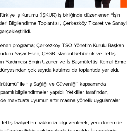
Türkiye İş Kurumu (İŞKUR) iş birliğinde düzenlenen “İşin
şleri Bilgilendirme Toplantısı”, Çerkezköy Ticaret ve Sanayi
rçekleştirildi.
lenen programa; Çerkezköy TSO Yönetim Kurulu Başkan
 Müdürü Yaşar Esen, ÇSGB İstanbul Rehberlik ve Teftiş
n Yardımcısı Engin Uzuner ve İş Başmüfettişi Kemal Emre
 dünyasından çok sayıda katılımcı da toplantıda yer aldı.
Yürütümü” ile “İş Sağlığı ve Güvenliği” kapsamında
apsamlı bilgilendirmeler yapıldı. Yetkililer tarafından,
inde mevzuata uyumun artırılmasına yönelik uygulamalar
eftiş faaliyetleri hakkında bilgi verilerek, yeni dönemde
 sürecine ilişkin açıklamalarda bulunuldu. İşverenlerin