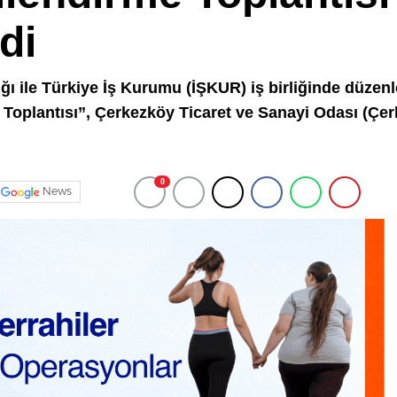
di
ı ile Türkiye İş Kurumu (İŞKUR) iş birliğinde düzenl
me Toplantısı”, Çerkezköy Ticaret ve Sanayi Odası (Ç
0
News