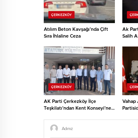
ÇERKEZKÖY
ÇER
Atılım Beton Kavşağı’nda Çift
Ak Par
Sıra İhlaline Ceza
Salih 
Açıkla
ÇERKEZKÖY
ÇER
AK Parti Çerkezköy İlçe
Vahap 
Teşkilatı’ndan Kent Konseyi’ne
Partisi
Ziyaret