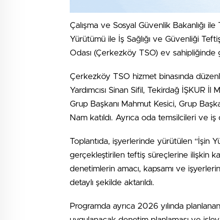
Çalışma ve Sosyal Güvenlik Bakanlığı ile 
Yürütümü ile İş Sağlığı ve Güvenliği Tefti
Odası (Çerkezköy TSO) ev sahipliğinde ge
Çerkezköy TSO hizmet binasında düzen
Yardımcısı Sinan Sifil, Tekirdağ İŞKUR İl
Grup Başkanı Mahmut Kesici, Grup Başka
Nam katıldı. Ayrıca oda temsilcileri ve iş
Toplantıda, işyerlerinde yürütülen “İşin 
gerçekleştirilen teftiş süreçlerine ilişkin k
denetimlerin amacı, kapsamı ve işyerler
detaylı şekilde aktarıldı.
Programda ayrıca 2026 yılında planlanan t
uygulanacak denetim planlaması ve işleyiş