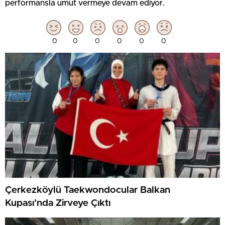
performansla umut vermeye devam ediyor.
0
0
0
0
0
0
Çerkezköylü Taekwondocular Balkan
Kupası’nda Zirveye Çıktı