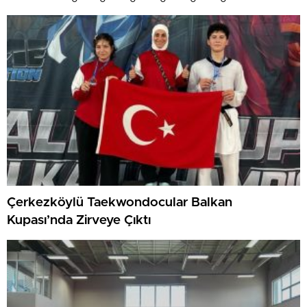
Çerkezköylü Taekwondocular Balkan
Kupası’nda Zirveye Çıktı