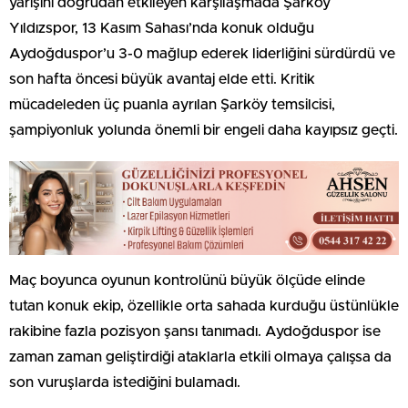
yarışını doğrudan etkileyen karşılaşmada Şarköy
Yıldızspor, 13 Kasım Sahası’nda konuk olduğu
Aydoğduspor’u 3-0 mağlup ederek liderliğini sürdürdü ve
son hafta öncesi büyük avantaj elde etti. Kritik
mücadeleden üç puanla ayrılan Şarköy temsilcisi,
şampiyonluk yolunda önemli bir engeli daha kayıpsız geçti.
Maç boyunca oyunun kontrolünü büyük ölçüde elinde
tutan konuk ekip, özellikle orta sahada kurduğu üstünlükle
rakibine fazla pozisyon şansı tanımadı. Aydoğduspor ise
zaman zaman geliştirdiği ataklarla etkili olmaya çalışsa da
son vuruşlarda istediğini bulamadı.