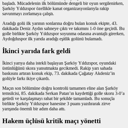
başladı. Mücadelenin ilk bölümünde dengeli bir oyun sergilenirken,
Şarköy Yıldızspor özellikle kanat organizasyonlarıyla rakip
savunmayı zorlamaya çalıştı.
Aradığı golü ilk yarının sonlarına doğru bulan konuk ekipte, 43.
dakikada Deniz Aydın sahneye çıktı ve takımını 1-0 öne geçirdi. Bu
golle birlikte Şarköy Yıldızspor soyunma odasına avantajlı girerken,
Aydoğduspor ilk yarıda aradığı eşitlik golünü bulamadı.
İkinci yarıda fark geldi
İkinci yarıya daha istekli başlayan Şarköy Yıldızspor, oyundaki
üstünlüğünü skora yansıtmakta gecikmedi. Rakip yarı sahada
baskısını artıran konuk ekip, 73. dakikada Çağatay Akdeniz’in
golüyle farkı ikiye çıkardı.
Maçın son bölümüne doğru kontrolü tamamen eline alan Şarköy
temsilcisi, 85. dakikada Serkan Patan’ın kaydettiği golle skoru 3-0’a
getirdi ve karşılaşmayı rahat bir şekilde tamamladı. Bu sonuçla
birlikte Şarköy Yıldızspor hanesine 3 puanı yazdırarak zirve
yarışında önemli bir adım daha attı.
Hakem üçlüsü kritik maçı yönetti