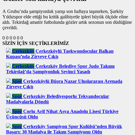
A Grubu’nda şampiyonluk yarışı son haftaya taşınırken, Şarköy
Yıldızspor elde ettiği bu kritik galibiyetle ipleri büyük ölçüde eline
aldı. Tekirdağ amatör futbolunda gözler artık sezonun son düdüğüne
çevrildi.
0
0
0
0
0
0
SİZİN İÇİN SEÇTİKLERİMİZ
Çerkezköy
Çerkezköylü Taekwondocular Balkan
Kupası’nda Zirveye Çıktı
Çerkezköy
Çerkezköy Belediye Spor Judo Takımı
Tekirdağ’da Şampiyonluk Sevinci Yaşadı
Spor
Çerkezköylü Büşra Nazar Uluslararası Arenada
Zirveye Çıktı
Spor
Çerkezköy Belediyesporlu Tekvandocular
Madalyalarla Döndü
Spor
Çorlu Arif Nihat Asya Anadolu Lisesi Türkiye
Üçüncüsü Oldu
Spor
Çerkezköy Şampiyon Spor Kulübü’nden Büyük
Başarı: 30 Madalya ile Takım Şampiyonu Oldu