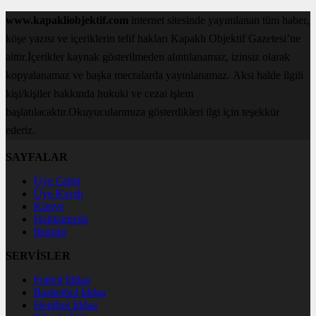
www.kapakliobjektif.com
internet sitesinde yayımlanan tüm haber,
köşe yazısı ve içeriklerin telif hakları Kapaklı Objektif Gazetesi’ne
aittir.İçerikler kaynak gösterilmeden alıntılanamaz, izinsiz olarak
kopyalanamaz ve başka mecralarda yayınlanamaz. Aksi halde ilgili
kişi/kişiler hakkında hukuki ve cezai işlem
başlatılacaktır.Okuyucularımıza gösterdikleri ilgi için teşekkür
ederiz.
SAYFALAR
Üye Girişi
Üye Kaydı
Künye
Hakkımızda
İletişim
SERVİSLER
Futbol İddaa
Basketbol İddaa
Hentbol İddaa