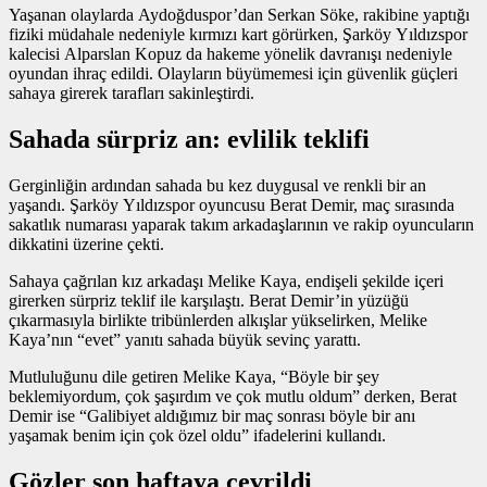
Yaşanan olaylarda Aydoğduspor’dan Serkan Söke, rakibine yaptığı
fiziki müdahale nedeniyle kırmızı kart görürken, Şarköy Yıldızspor
kalecisi Alparslan Kopuz da hakeme yönelik davranışı nedeniyle
oyundan ihraç edildi. Olayların büyümemesi için güvenlik güçleri
sahaya girerek tarafları sakinleştirdi.
Sahada sürpriz an: evlilik teklifi
Gerginliğin ardından sahada bu kez duygusal ve renkli bir an
yaşandı. Şarköy Yıldızspor oyuncusu Berat Demir, maç sırasında
sakatlık numarası yaparak takım arkadaşlarının ve rakip oyuncuların
dikkatini üzerine çekti.
Sahaya çağrılan kız arkadaşı Melike Kaya, endişeli şekilde içeri
girerken sürpriz teklif ile karşılaştı. Berat Demir’in yüzüğü
çıkarmasıyla birlikte tribünlerden alkışlar yükselirken, Melike
Kaya’nın “evet” yanıtı sahada büyük sevinç yarattı.
Mutluluğunu dile getiren Melike Kaya, “Böyle bir şey
beklemiyordum, çok şaşırdım ve çok mutlu oldum” derken, Berat
Demir ise “Galibiyet aldığımız bir maç sonrası böyle bir anı
yaşamak benim için çok özel oldu” ifadelerini kullandı.
Gözler son haftaya çevrildi