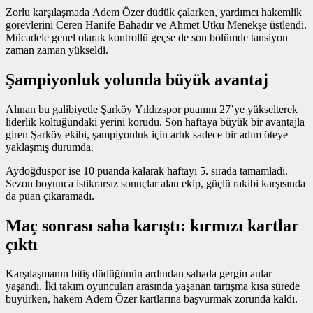
Zorlu karşılaşmada Adem Özer düdük çalarken, yardımcı hakemlik
görevlerini Ceren Hanife Bahadır ve Ahmet Utku Menekşe üstlendi.
Mücadele genel olarak kontrollü geçse de son bölümde tansiyon
zaman zaman yükseldi.
Şampiyonluk yolunda büyük avantaj
Alınan bu galibiyetle Şarköy Yıldızspor puanını 27’ye yükselterek
liderlik koltuğundaki yerini korudu. Son haftaya büyük bir avantajla
giren Şarköy ekibi, şampiyonluk için artık sadece bir adım öteye
yaklaşmış durumda.
Aydoğduspor ise 10 puanda kalarak haftayı 5. sırada tamamladı.
Sezon boyunca istikrarsız sonuçlar alan ekip, güçlü rakibi karşısında
da puan çıkaramadı.
Maç sonrası saha karıştı: kırmızı kartlar
çıktı
Karşılaşmanın bitiş düdüğünün ardından sahada gergin anlar
yaşandı. İki takım oyuncuları arasında yaşanan tartışma kısa sürede
büyürken, hakem Adem Özer kartlarına başvurmak zorunda kaldı.