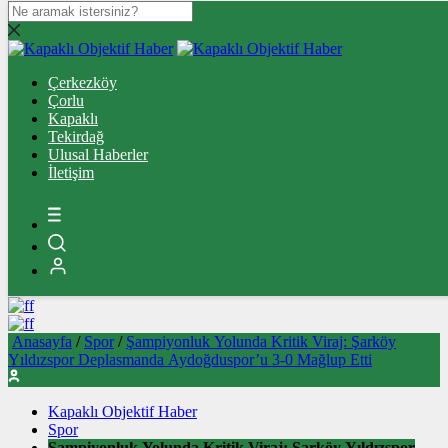
Çerkezköy
Çerkezköy
Çorlu
Çorlu
Kapaklı
Kapaklı
Tekirdağ
Tekirdağ
Süleymanpaşa
Ulusal Haberler
Ulusal Haberler
İletişim
Spor
Gündem
Sağlık
Yazarlar
İletişim
Anasayfa
/
Spor
/
Şampiyonluk Yolunda Kritik Viraj: Şarköy
Yıldızspor Deplasmanda Aydoğduspor’u 3-0 Mağlup Etti
Kapaklı Objektif Haber
Spor
Şampiyonluk Yolunda Kritik Viraj: Şarköy Yıldızspor