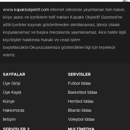
www.kapakliobjektif.com
internet sitesinde yayımlanan tüm haber,
köşe yazısı ve içeriklerin telif hakları Kapaklı Objektif Gazetesi’ne
aittir.İçerikler kaynak gösterilmeden alıntılanamaz, izinsiz olarak
kopyalanamaz ve başka mecralarda yayınlanamaz. Aksi halde ilgili
kişi/kişiler hakkında hukuki ve cezai işlem
başlatılacaktır.Okuyucularımıza gösterdikleri ilgi için teşekkür
ederiz.
SAYFALAR
SERVİSLER
Üye Girişi
Futbol İddaa
Üye Kaydı
Basketbol İddaa
Künye
Hentbol İddaa
Hakkımızda
Bilardo İddaa
İletişim
Voleybol İddaa
SERVİSLER 2
MULTİMEDYA