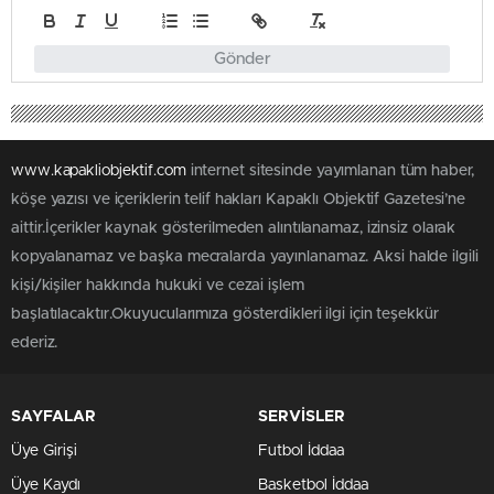
Gönder
www.kapakliobjektif.com
internet sitesinde yayımlanan tüm haber,
köşe yazısı ve içeriklerin telif hakları Kapaklı Objektif Gazetesi’ne
aittir.İçerikler kaynak gösterilmeden alıntılanamaz, izinsiz olarak
kopyalanamaz ve başka mecralarda yayınlanamaz. Aksi halde ilgili
kişi/kişiler hakkında hukuki ve cezai işlem
başlatılacaktır.Okuyucularımıza gösterdikleri ilgi için teşekkür
ederiz.
SAYFALAR
SERVİSLER
Üye Girişi
Futbol İddaa
Üye Kaydı
Basketbol İddaa